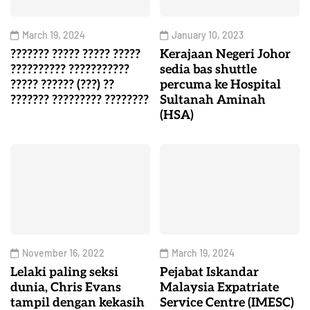
March 19, 2024
January 10, 2023
??????? ????? ????? ?????
Kerajaan Negeri Johor
?????????? ???????????
sedia bas shuttle
????? ?????? (???) ??
percuma ke Hospital
??????? ????????? ????????
Sultanah Aminah
(HSA)
November 16, 2022
March 19, 2024
Lelaki paling seksi
Pejabat Iskandar
dunia, Chris Evans
Malaysia Expatriate
tampil dengan kekasih
Service Centre (IMESC)