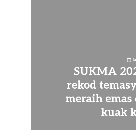
A
SUKMA 2024
rekod temasy
meraih emas 
kuak 