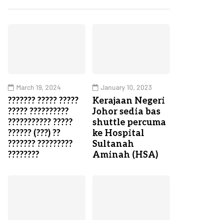
March 19, 2024
January 10, 2023
??????? ????? ?????
Kerajaan Negeri
????? ??????????
Johor sedia bas
??????????? ?????
shuttle percuma
?????? (???) ??
ke Hospital
??????? ?????????
Sultanah
????????
Aminah (HSA)