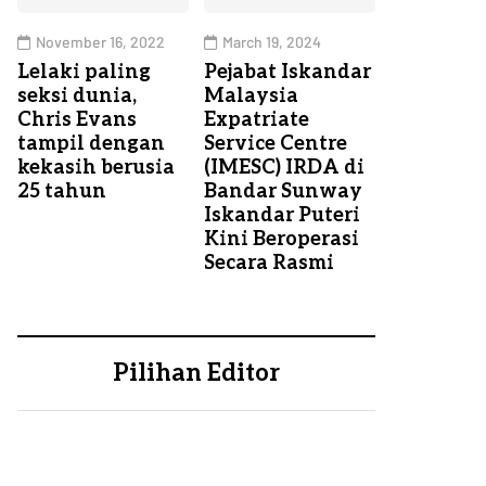
November 16, 2022
March 19, 2024
Lelaki paling
Pejabat Iskandar
seksi dunia,
Malaysia
Chris Evans
Expatriate
tampil dengan
Service Centre
kekasih berusia
(IMESC) IRDA di
25 tahun
Bandar Sunway
Iskandar Puteri
Kini Beroperasi
Secara Rasmi
Pilihan Editor