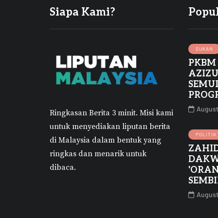
Siapa Kami?
Popu
SUKAN
PKBM
AZIZU
SEMU
PROG
August
Ringkasan Berita 3 minit.
Misi kami
untuk menyediakan liputan berita
POLITIK
di Malaysia dalam bentuk yang
ZAHID
ringkas dan menarik untuk
DAKW
dibaca.
'ORAN
SEMB
August