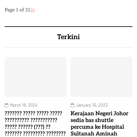
Page 1 of 2
1
2
»
Terkini
March 19, 2024
January 10, 2023
??????? ????? ????? ?????
Kerajaan Negeri Johor
?????????? ???????????
sedia bas shuttle
????? ?????? (???) ??
percuma ke Hospital
??????? ????????? ????????
Sultanah Aminah