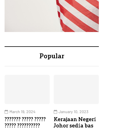
Popular
March 19, 2024
January 10, 2023
??????? ????? ?????
Kerajaan Negeri
????? ??????????
Johor sedia bas