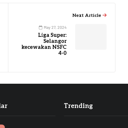
Next Article
May 27, 2024
Liga Super:
Selangor
kecewakan NSFC
4-0
lar
Trending
I