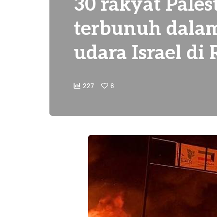
30 rakyat Pales
terbunuh dala
udara Israel di
227
6