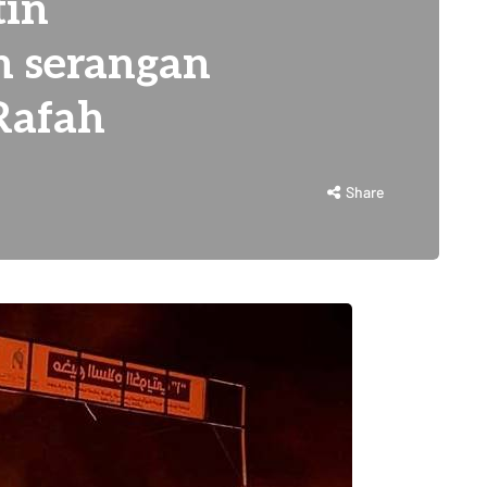
tin
m serangan
 Rafah
Share