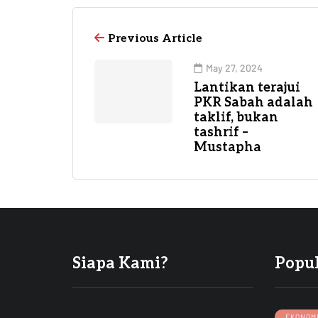
Previous Article
May 27, 2024
Lantikan terajui
PKR Sabah adalah
taklif, bukan
tashrif –
Mustapha
Siapa Kami?
Popu
EKONOM