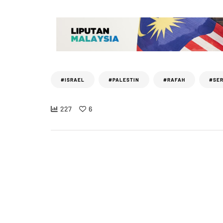
#ISRAEL
#PALESTIN
#RAFAH
#SE
227
6