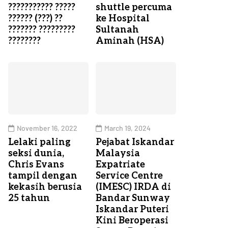
??????????? ?????
shuttle percuma
?????? (???) ??
ke Hospital
??????? ?????????
Sultanah
????????
Aminah (HSA)
November 16, 2022
March 19, 2024
Lelaki paling
Pejabat Iskandar
seksi dunia,
Malaysia
Chris Evans
Expatriate
tampil dengan
Service Centre
kekasih berusia
(IMESC) IRDA di
25 tahun
Bandar Sunway
Iskandar Puteri
Kini Beroperasi