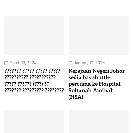
March 19, 2024
January 10, 2023
??????? ????? ????? ?????
Kerajaan Negeri Johor
?????????? ???????????
sedia bas shuttle
????? ?????? (???) ??
percuma ke Hospital
??????? ????????? ????????
Sultanah Aminah
(HSA)