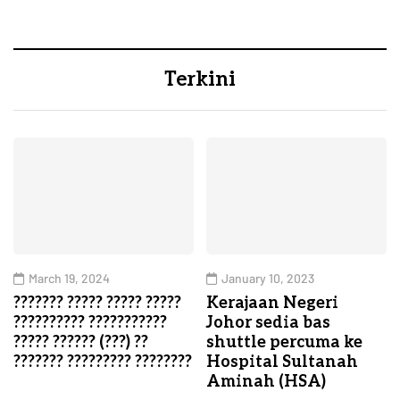
Terkini
March 19, 2024
January 10, 2023
??????? ????? ????? ?????
Kerajaan Negeri
?????????? ???????????
Johor sedia bas
????? ?????? (???) ??
shuttle percuma ke
??????? ????????? ????????
Hospital Sultanah
Aminah (HSA)