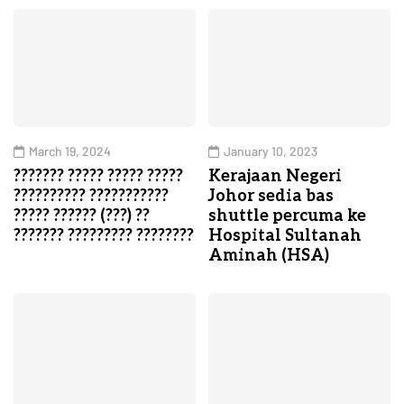
March 19, 2024
January 10, 2023
??????? ????? ????? ?????
Kerajaan Negeri
?????????? ???????????
Johor sedia bas
????? ?????? (???) ??
shuttle percuma ke
??????? ????????? ????????
Hospital Sultanah
Aminah (HSA)