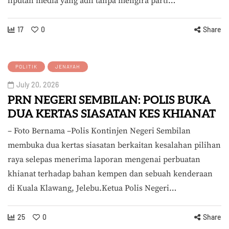
liputan media yang adil tanpa mengira parti…
17
0
Share
POLITIK
JENAYAH
July 20, 2026
PRN NEGERI SEMBILAN: POLIS BUKA
DUA KERTAS SIASATAN KES KHIANAT
– Foto Bernama –Polis Kontinjen Negeri Sembilan
membuka dua kertas siasatan berkaitan kesalahan pilihan
raya selepas menerima laporan mengenai perbuatan
khianat terhadap bahan kempen dan sebuah kenderaan
di Kuala Klawang, Jelebu.Ketua Polis Negeri…
25
0
Share