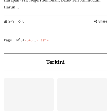
Harapan (PH) Negeri Sembilan, Datuk Seri Aminuddin
Harun…
249
6
Share
Page 1 of 8
1
2
3
4
5
...
»
Last »
Terkini