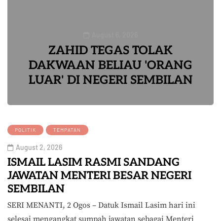
August 6, 2026
ZAHID TEGAS TOLAK
DAKWAAN BELIAU 'ORANG
LUAR' DI NEGERI SEMBILAN
0
POLITIK
TEMPATAN
August 2, 2026
ISMAIL LASIM RASMI SANDANG
JAWATAN MENTERI BESAR NEGERI
SEMBILAN
SERI MENANTI, 2 Ogos – Datuk Ismail Lasim hari ini
selesai mengangkat sumpah jawatan sebagai Menteri