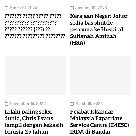
March 19, 2024
January 10, 2023
??????? ????? ????? ?????
Kerajaan Negeri Johor
?????????? ???????????
sedia bas shuttle
????? ?????? (???) ??
percuma ke Hospital
??????? ????????? ????????
Sultanah Aminah
(HSA)
November 16, 2022
March 19, 2024
Lelaki paling seksi
Pejabat Iskandar
dunia, Chris Evans
Malaysia Expatriate
tampil dengan kekasih
Service Centre (IMESC)
berusia 25 tahun
IRDA di Bandar