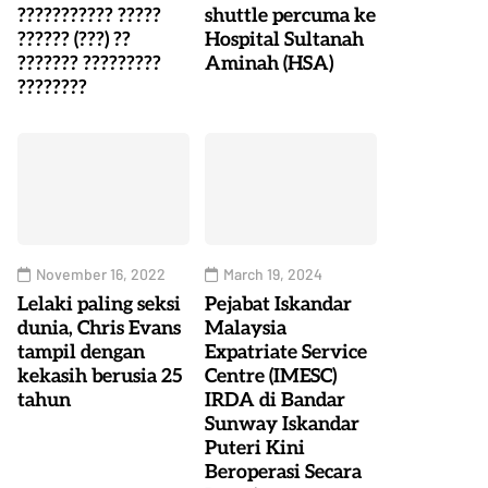
??????????? ?????
shuttle percuma ke
?????? (???) ??
Hospital Sultanah
??????? ?????????
Aminah (HSA)
????????
November 16, 2022
March 19, 2024
Lelaki paling seksi
Pejabat Iskandar
dunia, Chris Evans
Malaysia
tampil dengan
Expatriate Service
kekasih berusia 25
Centre (IMESC)
tahun
IRDA di Bandar
Sunway Iskandar
Puteri Kini
Beroperasi Secara