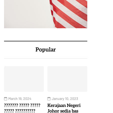
Popular
March 19, 2024
January 10, 2023
??????? ????? ?????
Kerajaan Negeri
????? ??????????
Johor sedia bas