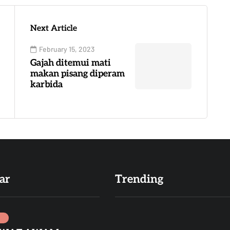
Next Article
February 15, 2023
Gajah ditemui mati
makan pisang diperam
karbida
ar
Trending
I