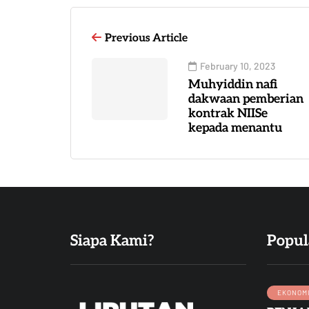
Previous Article
February 10, 2023
Muhyiddin nafi
dakwaan pemberian
kontrak NIISe
kepada menantu
Siapa Kami?
Popul
EKONOM