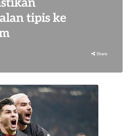
astikan
lan tipis ke
am
Share