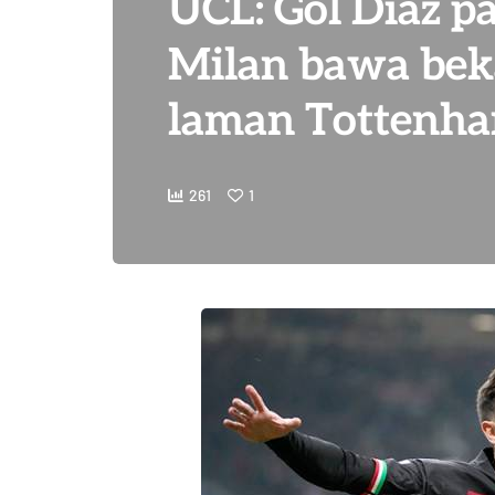
UCL: Gol Diaz p
Milan bawa beka
laman Tottenh
261
1