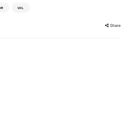
UR
UCL
Share