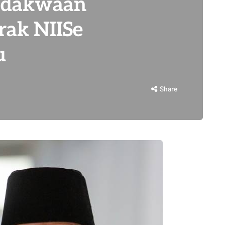
i dakwaan
rak NIISe
u
Share