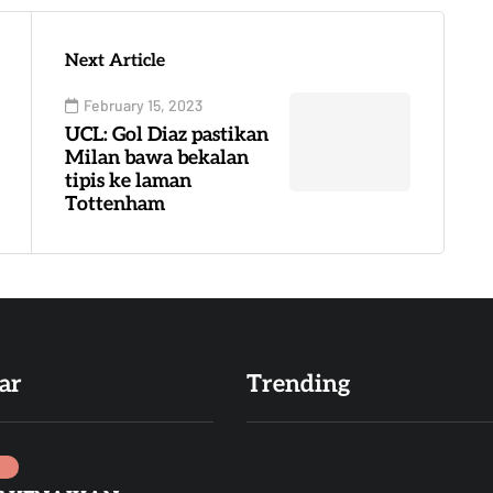
Next Article
February 15, 2023
UCL: Gol Diaz pastikan
Milan bawa bekalan
tipis ke laman
Tottenham
ar
Trending
I