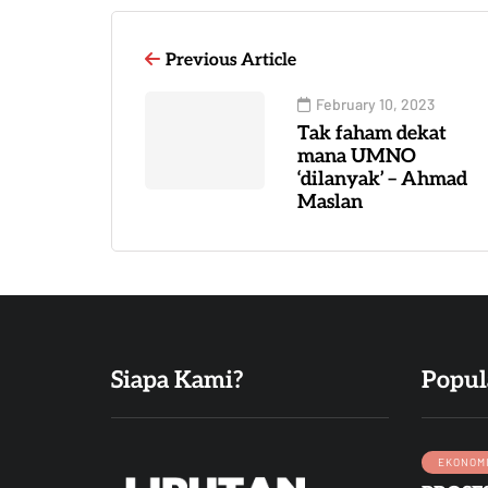
Previous Article
February 10, 2023
Tak faham dekat
mana UMNO
‘dilanyak’ – Ahmad
Maslan
Siapa Kami?
Popul
EKONOM