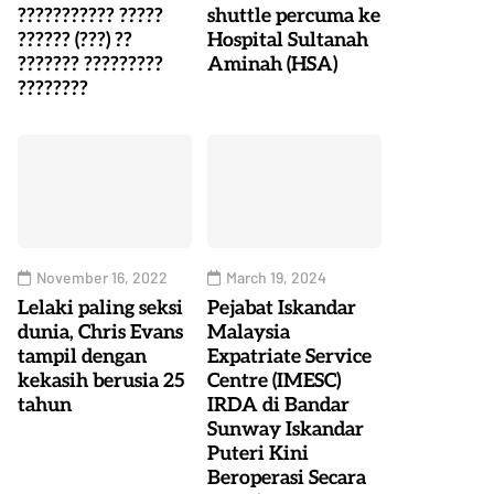
??????????? ?????
shuttle percuma ke
?????? (???) ??
Hospital Sultanah
??????? ?????????
Aminah (HSA)
????????
November 16, 2022
March 19, 2024
Lelaki paling seksi
Pejabat Iskandar
dunia, Chris Evans
Malaysia
tampil dengan
Expatriate Service
kekasih berusia 25
Centre (IMESC)
tahun
IRDA di Bandar
Sunway Iskandar
Puteri Kini
Beroperasi Secara