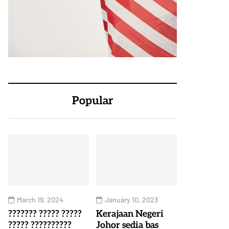
Popular
March 19, 2024
January 10, 2023
??????? ????? ?????
Kerajaan Negeri
????? ??????????
Johor sedia bas