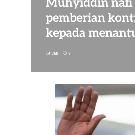
Muhyiddin naf
pemberian kont
kepada menant
258
7