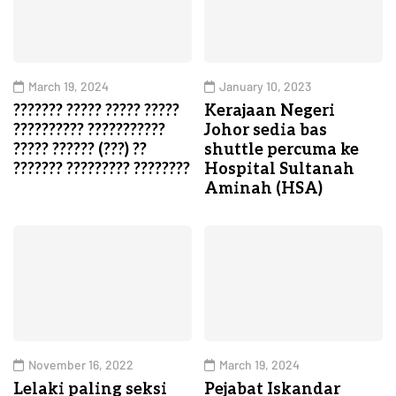
March 19, 2024
January 10, 2023
??????? ????? ????? ?????
Kerajaan Negeri
?????????? ???????????
Johor sedia bas
????? ?????? (???) ??
shuttle percuma ke
??????? ????????? ????????
Hospital Sultanah
Aminah (HSA)
November 16, 2022
March 19, 2024
Lelaki paling seksi
Pejabat Iskandar