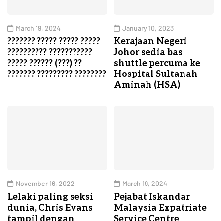
March 19, 2024
January 10, 2023
??????? ????? ????? ?????
Kerajaan Negeri
?????????? ???????????
Johor sedia bas
????? ?????? (???) ??
shuttle percuma ke
??????? ????????? ????????
Hospital Sultanah
Aminah (HSA)
November 16, 2022
March 19, 2024
Lelaki paling seksi
Pejabat Iskandar
dunia, Chris Evans
Malaysia Expatriate
tampil dengan
Service Centre