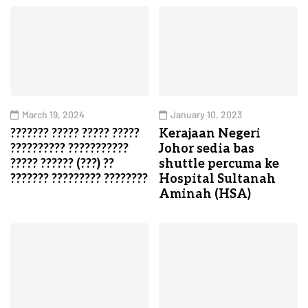
March 19, 2024
January 10, 2023
??????? ????? ????? ?????
Kerajaan Negeri
?????????? ???????????
Johor sedia bas
????? ?????? (???) ??
shuttle percuma ke
??????? ????????? ????????
Hospital Sultanah
Aminah (HSA)