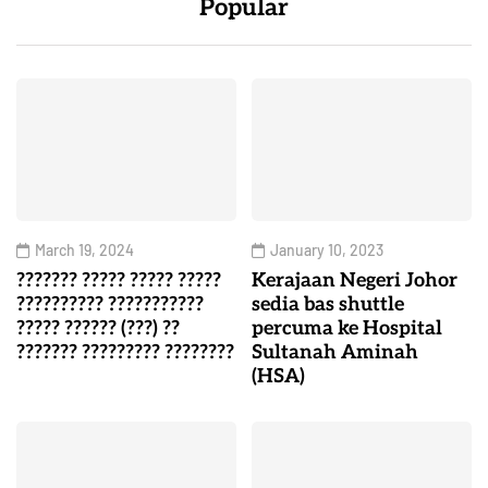
Popular
March 19, 2024
January 10, 2023
??????? ????? ????? ?????
Kerajaan Negeri Johor
?????????? ???????????
sedia bas shuttle
????? ?????? (???) ??
percuma ke Hospital
??????? ????????? ????????
Sultanah Aminah
(HSA)