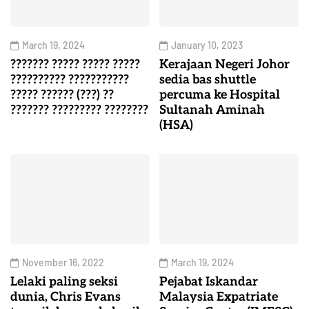
March 19, 2024
January 10, 2023
??????? ????? ????? ?????
Kerajaan Negeri Johor
?????????? ???????????
sedia bas shuttle
????? ?????? (???) ??
percuma ke Hospital
??????? ????????? ????????
Sultanah Aminah
(HSA)
November 16, 2022
March 19, 2024
Lelaki paling seksi
Pejabat Iskandar
dunia, Chris Evans
Malaysia Expatriate