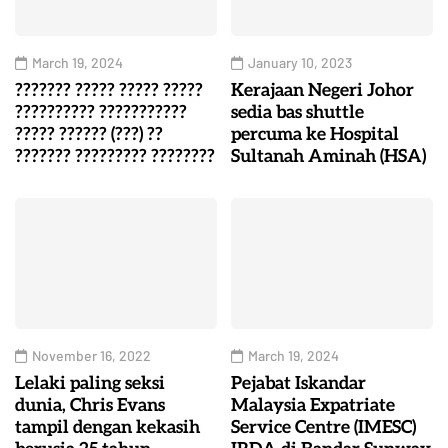
March 19, 2024
January 10, 2023
??????? ????? ????? ?????
Kerajaan Negeri Johor
?????????? ???????????
sedia bas shuttle
????? ?????? (???) ??
percuma ke Hospital
??????? ????????? ????????
Sultanah Aminah (HSA)
November 16, 2022
March 19, 2024
Lelaki paling seksi
Pejabat Iskandar
dunia, Chris Evans
Malaysia Expatriate
tampil dengan kekasih
Service Centre (IMESC)