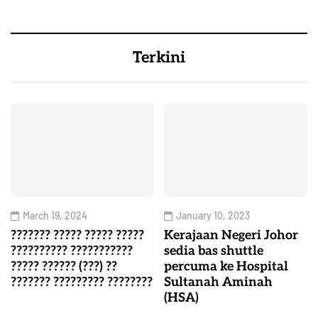
Terkini
March 19, 2024
January 10, 2023
??????? ????? ????? ?????
Kerajaan Negeri Johor
?????????? ???????????
sedia bas shuttle
????? ?????? (???) ??
percuma ke Hospital
??????? ????????? ????????
Sultanah Aminah
(HSA)