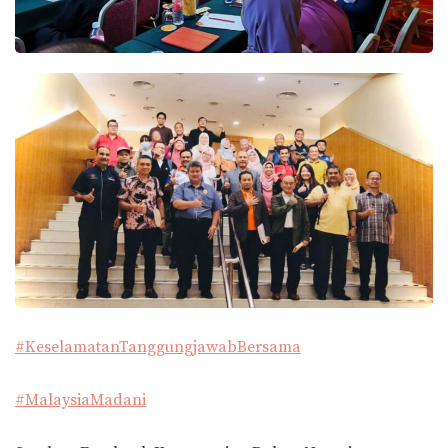
#KeselamatanTanggungjawabBersama
#MalaysiaMadani