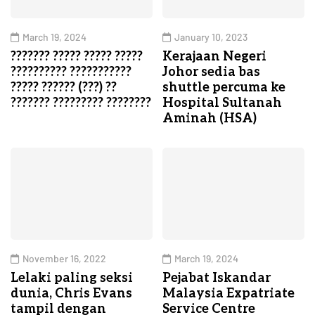
March 19, 2024
January 10, 2023
??????? ????? ????? ?????
Kerajaan Negeri
?????????? ???????????
Johor sedia bas
????? ?????? (???) ??
shuttle percuma ke
??????? ????????? ????????
Hospital Sultanah
Aminah (HSA)
November 16, 2022
March 19, 2024
Lelaki paling seksi
Pejabat Iskandar
dunia, Chris Evans
Malaysia Expatriate
tampil dengan
Service Centre