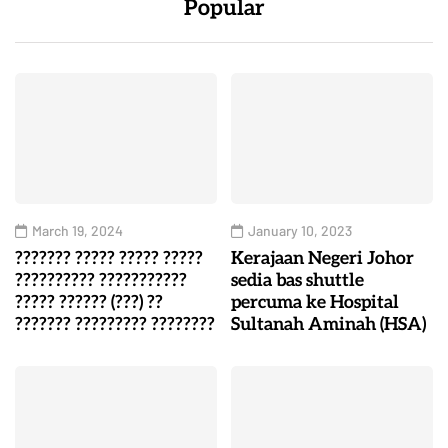
Popular
March 19, 2024
January 10, 2023
??????? ????? ????? ?????
Kerajaan Negeri Johor
?????????? ???????????
sedia bas shuttle
????? ?????? (???) ??
percuma ke Hospital
??????? ????????? ????????
Sultanah Aminah (HSA)