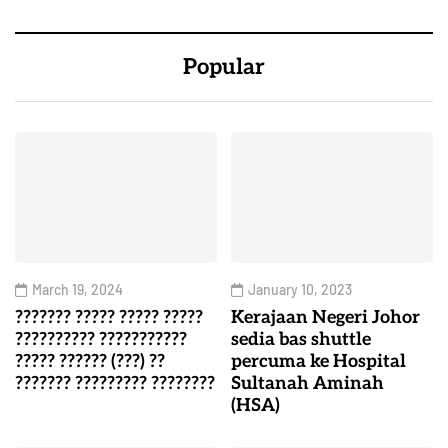
Popular
March 19, 2024
January 10, 2023
??????? ????? ????? ?????
Kerajaan Negeri Johor
?????????? ???????????
sedia bas shuttle
????? ?????? (???) ??
percuma ke Hospital
??????? ????????? ????????
Sultanah Aminah
(HSA)