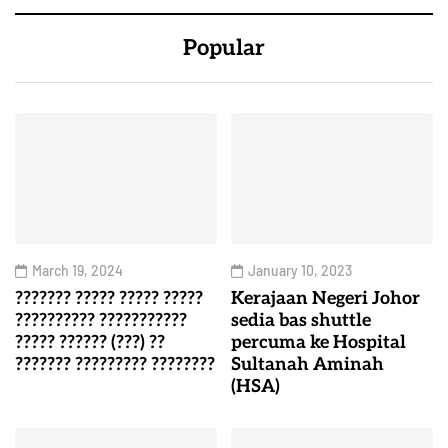
Popular
March 19, 2024
January 10, 2023
??????? ????? ????? ?????
Kerajaan Negeri Johor
?????????? ???????????
sedia bas shuttle
????? ?????? (???) ??
percuma ke Hospital
??????? ????????? ????????
Sultanah Aminah
(HSA)