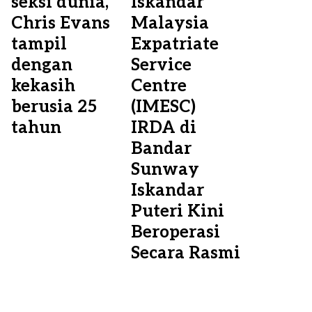
seksi dunia,
Iskandar
Chris Evans
Malaysia
tampil
Expatriate
dengan
Service
kekasih
Centre
berusia 25
(IMESC)
tahun
IRDA di
Bandar
Sunway
Iskandar
Puteri Kini
Beroperasi
Secara Rasmi