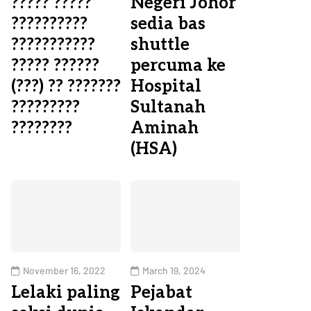
????? ?????
Negeri Johor
??????????
sedia bas
???????????
shuttle
????? ??????
percuma ke
(???) ?? ???????
Hospital
?????????
Sultanah
????????
Aminah
(HSA)
November 16, 2022
March 19, 2024
Lelaki paling
Pejabat