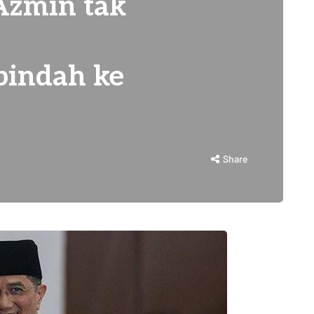
Azmin tak
pindah ke
Share