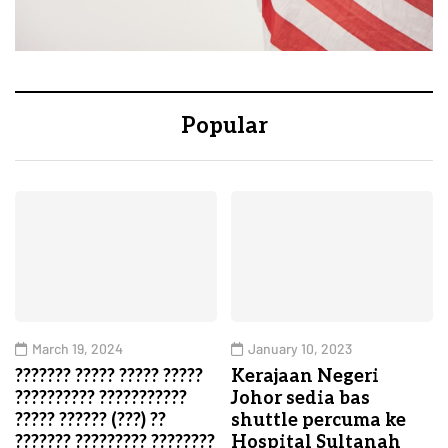
Popular
March 19, 2024
January 10, 2023
??????? ????? ????? ?????
Kerajaan Negeri
?????????? ???????????
Johor sedia bas
????? ?????? (???) ??
shuttle percuma ke
??????? ????????? ????????
Hospital Sultanah