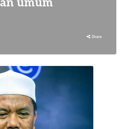
ntan umum
Share