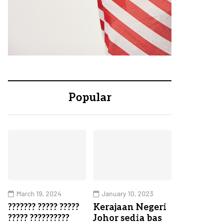
Popular
March 19, 2024
January 10, 2023
??????? ????? ?????
Kerajaan Negeri
????? ??????????
Johor sedia bas