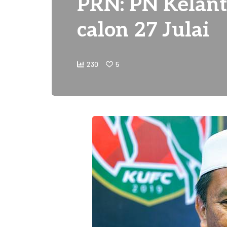
PRN: PN Kela
calon 27 Julai
230
5