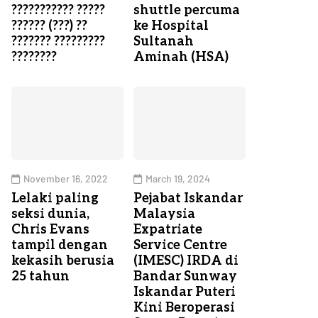
??????????? ?????
shuttle percuma
?????? (???) ??
ke Hospital
??????? ?????????
Sultanah
????????
Aminah (HSA)
November 16, 2022
March 19, 2024
Lelaki paling
Pejabat Iskandar
seksi dunia,
Malaysia
Chris Evans
Expatriate
tampil dengan
Service Centre
kekasih berusia
(IMESC) IRDA di
25 tahun
Bandar Sunway
Iskandar Puteri
Kini Beroperasi