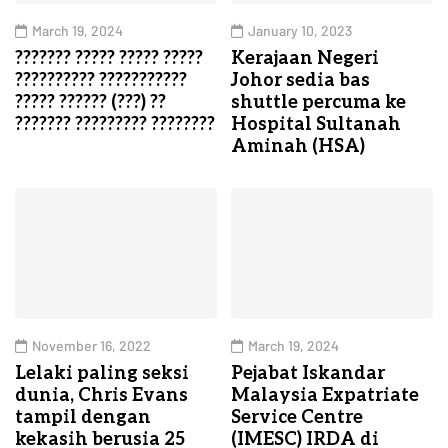
March 19, 2024
January 10, 2023
??????? ????? ????? ?????
Kerajaan Negeri
?????????? ???????????
Johor sedia bas
????? ?????? (???) ??
shuttle percuma ke
??????? ????????? ????????
Hospital Sultanah
Aminah (HSA)
November 16, 2022
March 19, 2024
Lelaki paling seksi
Pejabat Iskandar
dunia, Chris Evans
Malaysia Expatriate
tampil dengan
Service Centre
kekasih berusia 25
(IMESC) IRDA di