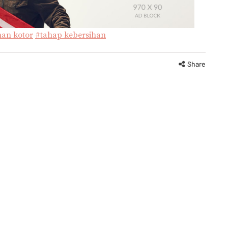
an kotor
#tahap kebersihan
Share