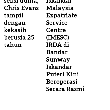
seksi dunia,
Iskandar
Chris Evans
Malaysia
tampil
Expatriate
dengan
Service
kekasih
Centre
berusia 25
(IMESC)
tahun
IRDA di
Bandar
Sunway
Iskandar
Puteri Kini
Beroperasi
Secara Rasmi