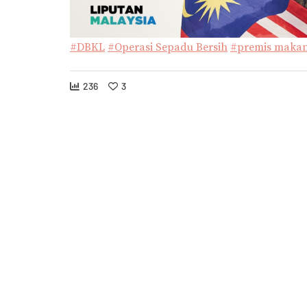
#DBKL
#Operasi Sepadu Bersih
#premis makan
236
3