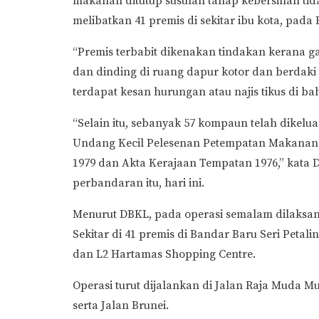
makanan ditutup susulan tahap kebersihan ti
melibatkan 41 premis di sekitar ibu kota, pada
“Premis terbabit dikenakan tindakan kerana g
dan dinding di ruang dapur kotor dan berdaki
terdapat kesan hurungan atau najis tikus di ba
“Selain itu, sebanyak 57 kompaun telah dikel
Undang Kecil Pelesenan Petempatan Makanan
1979 dan Akta Kerajaan Tempatan 1976,” kata 
perbandaran itu, hari ini.
Menurut DBKL, pada operasi semalam dilaksan
Sekitar di 41 premis di Bandar Baru Seri Petali
dan L2 Hartamas Shopping Centre.
Operasi turut dijalankan di Jalan Raja Muda 
serta Jalan Brunei.