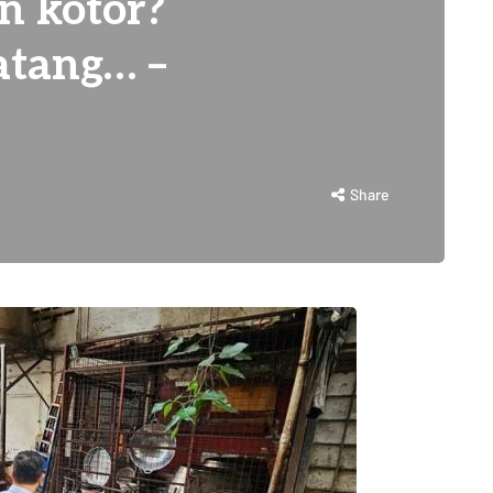
n kotor?
atang… –
Share