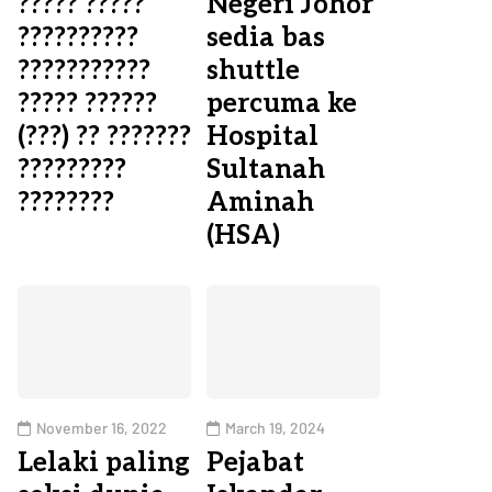
????? ?????
Negeri Johor
??????????
sedia bas
???????????
shuttle
????? ??????
percuma ke
(???) ?? ???????
Hospital
?????????
Sultanah
????????
Aminah
(HSA)
November 16, 2022
March 19, 2024
Lelaki paling
Pejabat