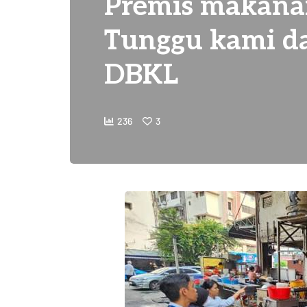
Premis makana
Tunggu kami d
DBKL
236
3