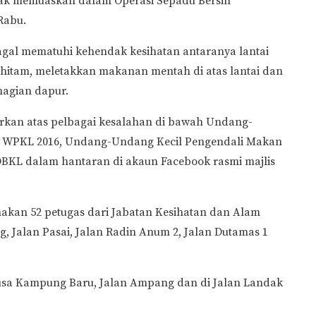
dak memuaskan dalam Operasi Sepadu Bersih
 Rabu.
agal mematuhi kehendak kesihatan antaranya lantai
 hitam, meletakkan makanan mentah di atas lantai dan
hagian dapur.
uarkan atas pelbagai kesalahan di bawah Undang-
 WPKL 2016, Undang-Undang Kecil Pengendali Makan
DBKL dalam hantaran di akaun Facebook rasmi majlis
akan 52 petugas dari Jabatan Kesihatan dan Alam
ng, Jalan Pasai, Jalan Radin Anum 2, Jalan Dutamas 1
Musa Kampung Baru, Jalan Ampang dan di Jalan Landak