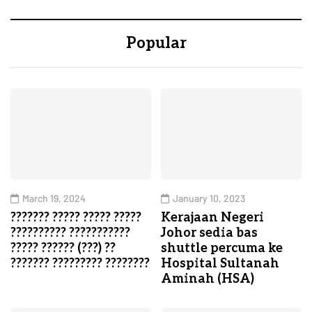
Popular
March 19, 2024
January 10, 2023
??????? ????? ????? ?????
Kerajaan Negeri
?????????? ???????????
Johor sedia bas
????? ?????? (???) ??
shuttle percuma ke
??????? ????????? ????????
Hospital Sultanah
Aminah (HSA)