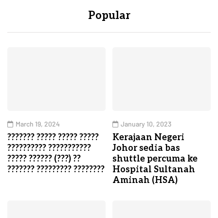
Popular
March 19, 2024
January 10, 2023
??????? ????? ????? ?????
Kerajaan Negeri
?????????? ???????????
Johor sedia bas
????? ?????? (???) ??
shuttle percuma ke
??????? ????????? ????????
Hospital Sultanah
Aminah (HSA)