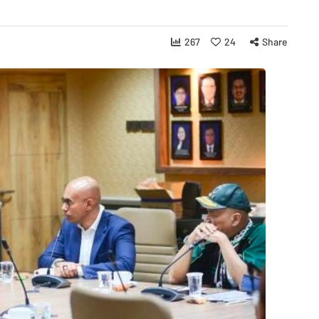
267
24
Share