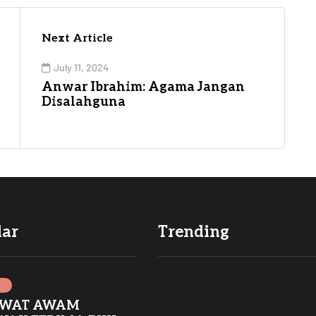
Next Article
July 11, 2024
Anwar Ibrahim: Agama Jangan
Disalahguna
lar
Trending
I
AWAT AWAM