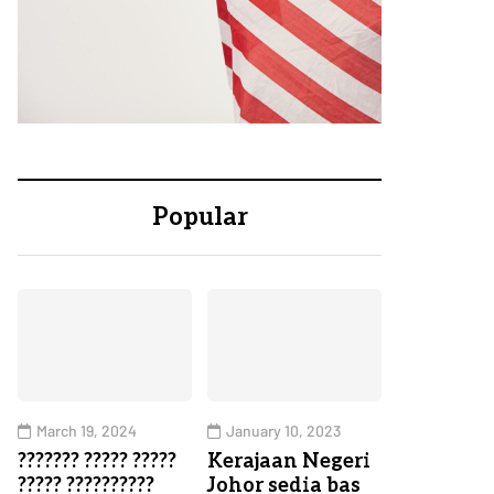
Popular
March 19, 2024
January 10, 2023
??????? ????? ?????
Kerajaan Negeri
????? ??????????
Johor sedia bas