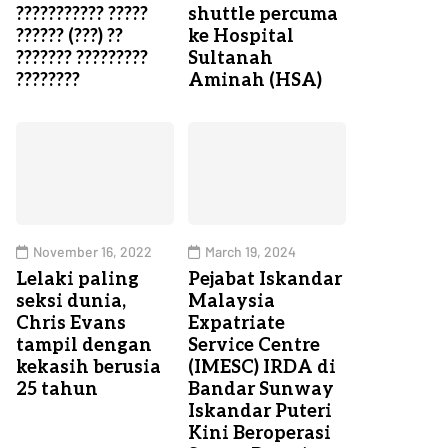
??????????? ?????
shuttle percuma
?????? (???) ??
ke Hospital
??????? ?????????
Sultanah
????????
Aminah (HSA)
November 16, 2022
March 19, 2024
Lelaki paling
Pejabat Iskandar
seksi dunia,
Malaysia
Chris Evans
Expatriate
tampil dengan
Service Centre
kekasih berusia
(IMESC) IRDA di
25 tahun
Bandar Sunway
Iskandar Puteri
Kini Beroperasi