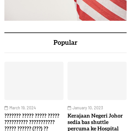
Popular
March 19, 2024
January 10, 2023
??????? ????? ????? ?????
Kerajaan Negeri Johor
?????????? ???????????
sedia bas shuttle
????? ?????? (???) ??
percuma ke Hospital