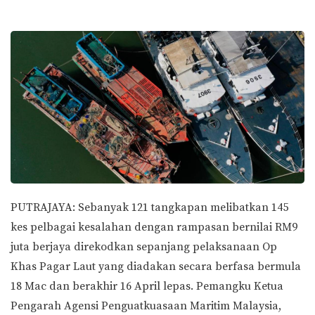
PUTRAJAYA: Sebanyak 121 tangkapan melibatkan 145
kes pelbagai kesalahan dengan rampasan bernilai RM9
juta berjaya direkodkan sepanjang pelaksanaan Op
Khas Pagar Laut yang diadakan secara berfasa bermula
18 Mac dan berakhir 16 April lepas. Pemangku Ketua
Pengarah Agensi Penguatkuasaan Maritim Malaysia,