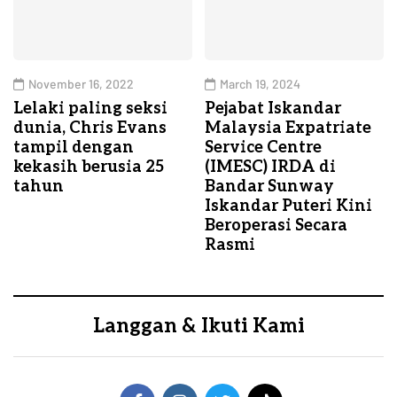
November 16, 2022
March 19, 2024
Lelaki paling seksi
Pejabat Iskandar
dunia, Chris Evans
Malaysia Expatriate
tampil dengan
Service Centre
kekasih berusia 25
(IMESC) IRDA di
tahun
Bandar Sunway
Iskandar Puteri Kini
Beroperasi Secara
Rasmi
Langgan & Ikuti Kami