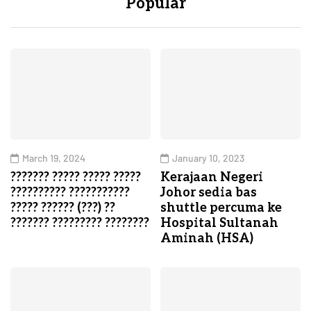
Popular
March 19, 2024
January 10, 2023
??????? ????? ????? ?????
Kerajaan Negeri
?????????? ???????????
Johor sedia bas
????? ?????? (???) ??
shuttle percuma ke
??????? ????????? ????????
Hospital Sultanah
Aminah (HSA)