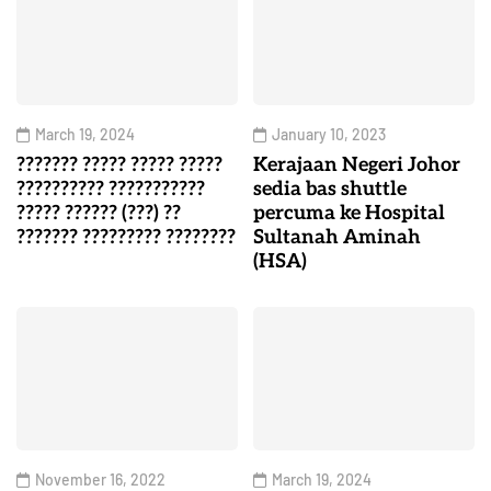
March 19, 2024
January 10, 2023
??????? ????? ????? ?????
Kerajaan Negeri Johor
?????????? ???????????
sedia bas shuttle
????? ?????? (???) ??
percuma ke Hospital
??????? ????????? ????????
Sultanah Aminah
(HSA)
November 16, 2022
March 19, 2024