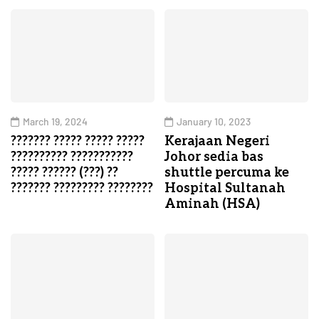
March 19, 2024
January 10, 2023
??????? ????? ????? ?????
Kerajaan Negeri
?????????? ???????????
Johor sedia bas
????? ?????? (???) ??
shuttle percuma ke
??????? ????????? ????????
Hospital Sultanah
Aminah (HSA)