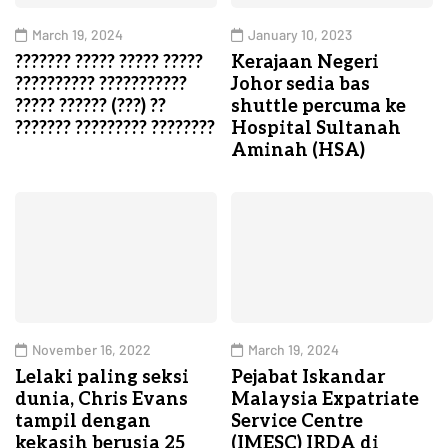
March 19, 2024
January 10, 2023
??????? ????? ????? ?????
Kerajaan Negeri
?????????? ???????????
Johor sedia bas
????? ?????? (???) ??
shuttle percuma ke
??????? ????????? ????????
Hospital Sultanah
Aminah (HSA)
November 16, 2022
March 19, 2024
Lelaki paling seksi
Pejabat Iskandar
dunia, Chris Evans
Malaysia Expatriate
tampil dengan
Service Centre
kekasih berusia 25
(IMESC) IRDA di