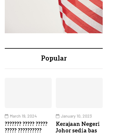
Popular
March 19, 2024
January 10, 2023
??????? ????? ?????
Kerajaan Negeri
????? ??????????
Johor sedia bas