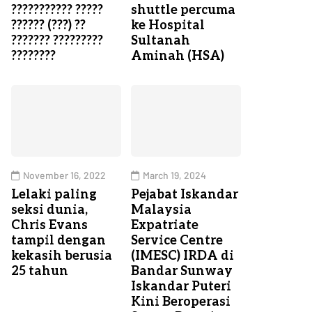
??????????? ?????
shuttle percuma
?????? (???) ??
ke Hospital
??????? ?????????
Sultanah
????????
Aminah (HSA)
November 16, 2022
March 19, 2024
Lelaki paling
Pejabat Iskandar
seksi dunia,
Malaysia
Chris Evans
Expatriate
tampil dengan
Service Centre
kekasih berusia
(IMESC) IRDA di
25 tahun
Bandar Sunway
Iskandar Puteri
Kini Beroperasi