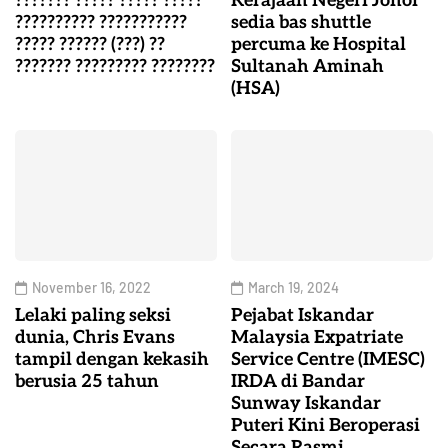
??????? ????? ????? ?????
Kerajaan Negeri Johor
?????????? ???????????
sedia bas shuttle
????? ?????? (???) ??
percuma ke Hospital
??????? ????????? ????????
Sultanah Aminah
(HSA)
November 16, 2022
March 19, 2024
Lelaki paling seksi
Pejabat Iskandar
dunia, Chris Evans
Malaysia Expatriate
tampil dengan kekasih
Service Centre (IMESC)
berusia 25 tahun
IRDA di Bandar
Sunway Iskandar
Puteri Kini Beroperasi
Secara Rasmi