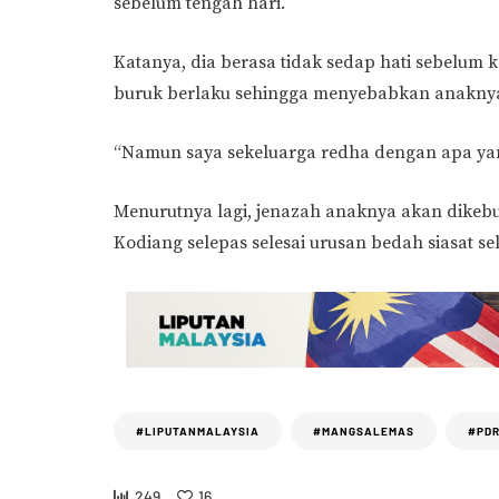
sebelum tengah hari.
Katanya, dia berasa tidak sedap hati sebelum
buruk berlaku sehingga menyebabkan anaknya
“Namun saya sekeluarga redha dengan apa yan
Menurutnya lagi, jenazah anaknya akan dikeb
Kodiang selepas selesai urusan bedah siasat sel
#LIPUTANMALAYSIA
#MANGSALEMAS
#PD
249
16