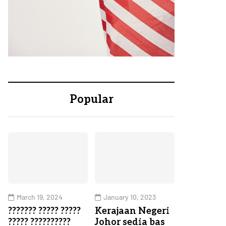
Popular
March 19, 2024
January 10, 2023
??????? ????? ?????
Kerajaan Negeri
????? ??????????
Johor sedia bas