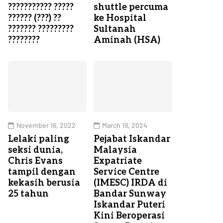
??????????? ?????
shuttle percuma
?????? (???) ??
ke Hospital
??????? ?????????
Sultanah
????????
Aminah (HSA)
November 16, 2022
March 19, 2024
Lelaki paling
Pejabat Iskandar
seksi dunia,
Malaysia
Chris Evans
Expatriate
tampil dengan
Service Centre
kekasih berusia
(IMESC) IRDA di
25 tahun
Bandar Sunway
Iskandar Puteri
Kini Beroperasi