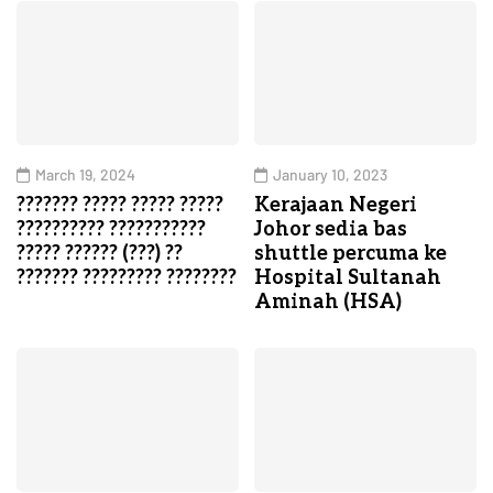
March 19, 2024
January 10, 2023
??????? ????? ????? ?????
Kerajaan Negeri
?????????? ???????????
Johor sedia bas
????? ?????? (???) ??
shuttle percuma ke
??????? ????????? ????????
Hospital Sultanah
Aminah (HSA)