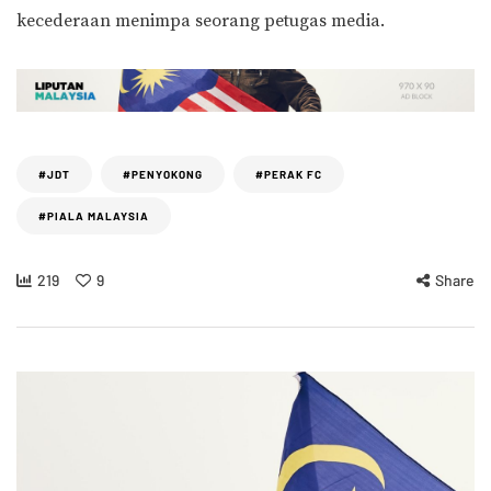
kecederaan menimpa seorang petugas media.
#JDT
#PENYOKONG
#PERAK FC
#PIALA MALAYSIA
219
9
Share