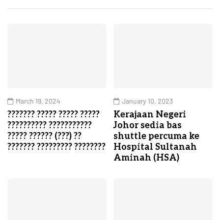
March 19, 2024
January 10, 2023
??????? ????? ????? ?????
Kerajaan Negeri
?????????? ???????????
Johor sedia bas
????? ?????? (???) ??
shuttle percuma ke
??????? ????????? ????????
Hospital Sultanah
Aminah (HSA)