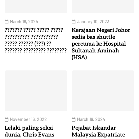
March 19, 2024
January 10, 2023
??????? ????? ????? ?????
Kerajaan Negeri Johor
?????????? ???????????
sedia bas shuttle
????? ?????? (???) ??
percuma ke Hospital
??????? ????????? ????????
Sultanah Aminah
(HSA)
November 16, 2022
March 19, 2024
Lelaki paling seksi
Pejabat Iskandar
dunia, Chris Evans
Malaysia Expatriate