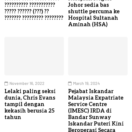
?????????? ???????????
Johor sedia bas
????? ?????? (???) ??
shuttle percuma ke
??????? ????????? ????????
Hospital Sultanah
Aminah (HSA)
November 16, 2022
March 19, 2024
Lelaki paling seksi
Pejabat Iskandar
dunia, Chris Evans
Malaysia Expatriate
tampil dengan
Service Centre
kekasih berusia 25
(IMESC) IRDA di
tahun
Bandar Sunway
Iskandar Puteri Kini
Beroperasi Secara