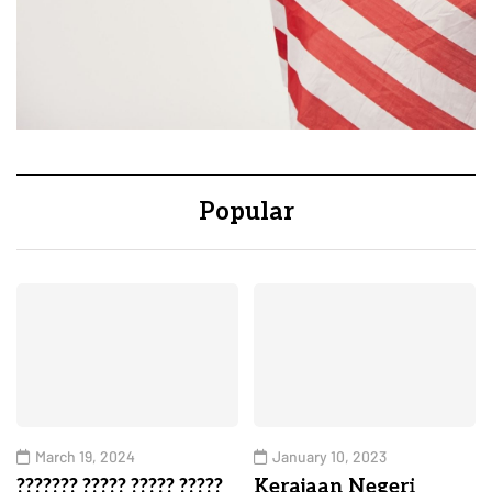
Popular
March 19, 2024
January 10, 2023
??????? ????? ????? ?????
Kerajaan Negeri