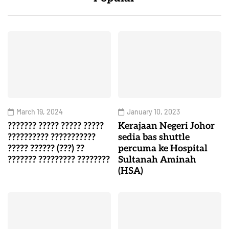
March 19, 2024
January 10, 2023
??????? ????? ????? ?????
Kerajaan Negeri Johor
?????????? ???????????
sedia bas shuttle
????? ?????? (???) ??
percuma ke Hospital
??????? ????????? ????????
Sultanah Aminah
(HSA)