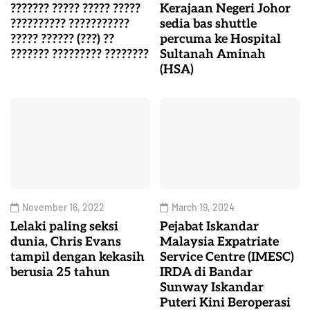
??????? ????? ????? ?????
Kerajaan Negeri Johor
?????????? ???????????
sedia bas shuttle
????? ?????? (???) ??
percuma ke Hospital
??????? ????????? ????????
Sultanah Aminah
(HSA)
November 16, 2022
March 19, 2024
Lelaki paling seksi
Pejabat Iskandar
dunia, Chris Evans
Malaysia Expatriate
tampil dengan kekasih
Service Centre (IMESC)
berusia 25 tahun
IRDA di Bandar
Sunway Iskandar
Puteri Kini Beroperasi