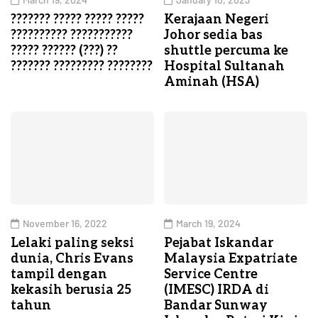
??????? ????? ????? ?????
Kerajaan Negeri
?????????? ???????????
Johor sedia bas
????? ?????? (???) ??
shuttle percuma ke
??????? ????????? ????????
Hospital Sultanah
Aminah (HSA)
November 16, 2022
March 19, 2024
Lelaki paling seksi
Pejabat Iskandar
dunia, Chris Evans
Malaysia Expatriate
tampil dengan
Service Centre
kekasih berusia 25
(IMESC) IRDA di
tahun
Bandar Sunway