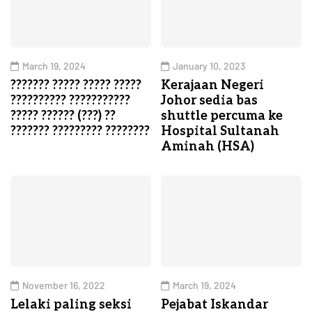
March 19, 2024
January 10, 2023
??????? ????? ????? ?????
Kerajaan Negeri
?????????? ???????????
Johor sedia bas
????? ?????? (???) ??
shuttle percuma ke
??????? ????????? ????????
Hospital Sultanah
Aminah (HSA)
November 16, 2022
March 19, 2024
Lelaki paling seksi
Pejabat Iskandar