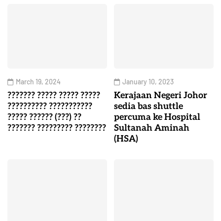
March 19, 2024
January 10, 2023
??????? ????? ????? ?????
Kerajaan Negeri Johor
?????????? ???????????
sedia bas shuttle
????? ?????? (???) ??
percuma ke Hospital
??????? ????????? ????????
Sultanah Aminah
(HSA)