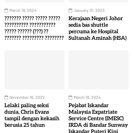
March 19, 2024
January 10, 2023
??????? ????? ????? ?????
Kerajaan Negeri Johor
?????????? ???????????
sedia bas shuttle
????? ?????? (???) ??
percuma ke Hospital
??????? ????????? ????????
Sultanah Aminah (HSA)
November 16, 2022
March 19, 2024
Lelaki paling seksi
Pejabat Iskandar
dunia, Chris Evans
Malaysia Expatriate
tampil dengan kekasih
Service Centre (IMESC)
berusia 25 tahun
IRDA di Bandar Sunway
Iskandar Puteri Kini