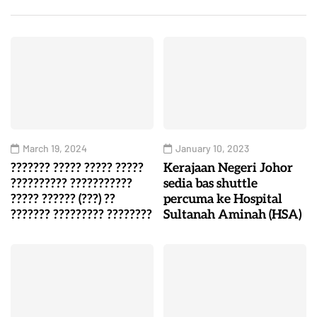
March 19, 2024
January 10, 2023
??????? ????? ????? ?????
Kerajaan Negeri Johor
?????????? ???????????
sedia bas shuttle
????? ?????? (???) ??
percuma ke Hospital
??????? ????????? ????????
Sultanah Aminah (HSA)