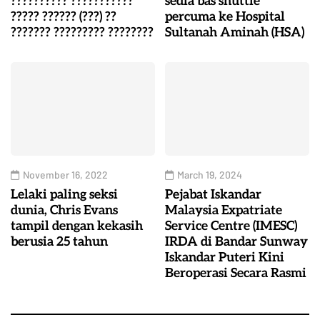
?????????? ???????????
sedia bas shuttle
????? ?????? (???) ??
percuma ke Hospital
??????? ????????? ????????
Sultanah Aminah (HSA)
November 16, 2022
March 19, 2024
Lelaki paling seksi
Pejabat Iskandar
dunia, Chris Evans
Malaysia Expatriate
tampil dengan kekasih
Service Centre (IMESC)
berusia 25 tahun
IRDA di Bandar Sunway
Iskandar Puteri Kini
Beroperasi Secara Rasmi