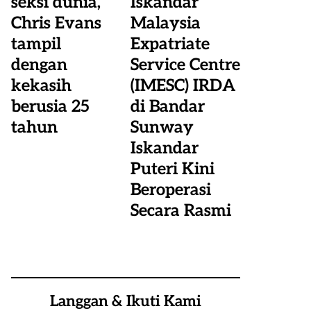
seksi dunia,
Iskandar
Chris Evans
Malaysia
tampil
Expatriate
dengan
Service Centre
kekasih
(IMESC) IRDA
berusia 25
di Bandar
tahun
Sunway
Iskandar
Puteri Kini
Beroperasi
Secara Rasmi
Langgan & Ikuti Kami