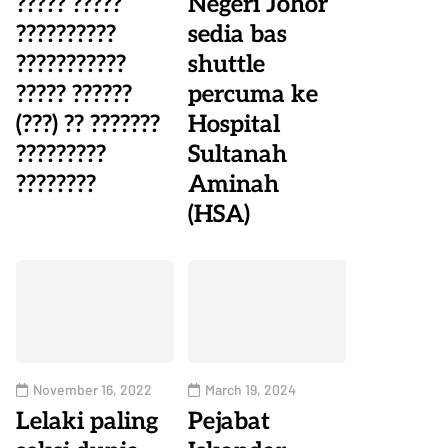
????? ?????
Negeri Johor
??????????
sedia bas
???????????
shuttle
????? ??????
percuma ke
(???) ?? ???????
Hospital
?????????
Sultanah
????????
Aminah
(HSA)
November 16, 2022
March 19, 2024
Lelaki paling
Pejabat